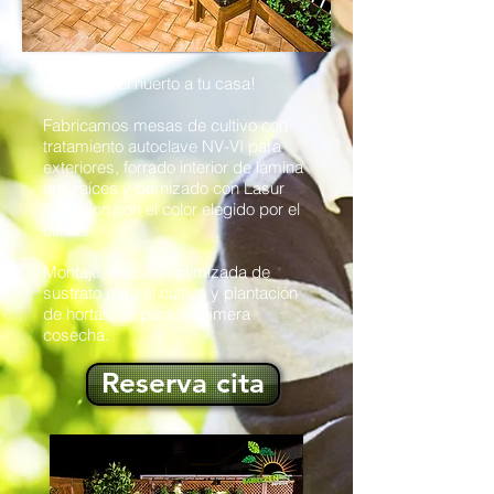
Llevamos el huerto a tu casa!
Fabricamos mesas de cultivo con
tratamiento autoclave NV-VI para
exteriores, forrado interior de lámina
anti-raíces y barnizado con Lasur
3xAccion con el color elegido por el
cliente.
Montaje, mezcla optimizada de
sustrato para el cultivo y plantación
de hortalizas para la primera
cosecha.
Reserva cita