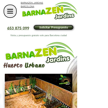
BARNAZEN JARDINS
BARCELONA
Solicitar Presupuesto
653 875 099
Visita y presupuesto gratuito solo para
Barcelona ciudad
Huerto
Urbano